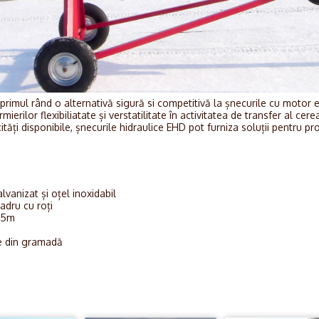
rimul rând o alternativă sigură si competitivă la șnecurile cu motor el
erilor flexibiliatate și verstatilitate în activitatea de transfer al cere
tăți disponibile, șnecurile hidraulice EHD pot furniza soluții pentru pro
lvanizat și oțel inoxidabil
adru cu roți
 15m
re din gramadă