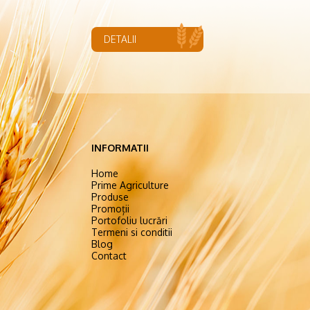
DETALII
INFORMATII
Home
Prime Agriculture
Produse
Promoții
Portofoliu lucrări
Termeni si conditii
Blog
Contact