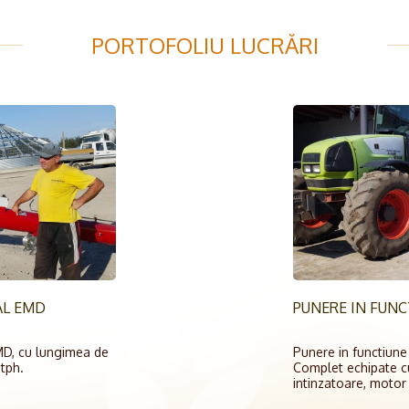
PORTOFOLIU LUCRĂRI
AL EMD
PUNERE IN FUN
EMD, cu lungimea de
Punere in functiune
tph.
Complet echipate cu 
intinzatoare, motor t