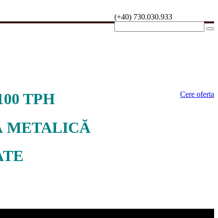
(+40) 730.030.933
100 TPH
Cere oferta
Ă METALICĂ
ATE