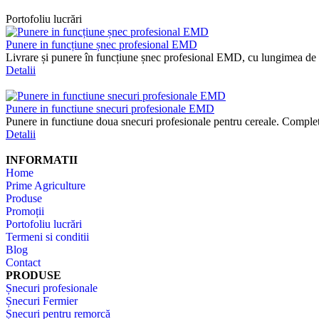
Portofoliu lucrări
Punere in funcțiune șnec profesional EMD
Livrare și punere în funcțiune șnec profesional EMD, cu lungimea de
Detalii
Punere in functiune snecuri profesionale EMD
Punere in functiune doua snecuri profesionale pentru cereale. Complet ec
Detalii
INFORMATII
Home
Prime Agriculture
Produse
Promoții
Portofoliu lucrări
Termeni si conditii
Blog
Contact
PRODUSE
Șnecuri profesionale
Șnecuri Fermier
Șnecuri pentru remorcă