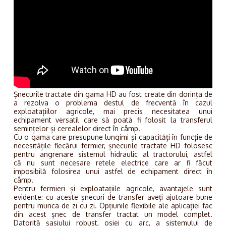
Șnecurile tractate din gama HD au fost create din dorința de
a rezolva o problema destul de frecventă în cazul
exploatațiilor agricole, mai precis necesitatea unui
echipament versatil care să poată fi folosit la transferul
semințelor și cerealelor direct în câmp.
Cu o gama care presupune lungimi și capacități în funcție de
necesitățile fiecărui fermier, șnecurile tractate HD folosesc
pentru angrenare sistemul hidraulic al tractorului, astfel
că nu sunt necesare retele electrice care ar fi făcut
imposibilă folosirea unui astfel de echipament direct în
câmp.
Pentru fermieri și exploatațiile agricole, avantajele sunt
evidente: cu aceste șnecuri de transfer aveți ajutoare bune
pentru munca de zi cu zi. Opțiunile flexibile ale aplicației fac
din acest șnec de transfer tractat un model complet.
Datorită șasiului robust, osiei cu arc, a sistemului de