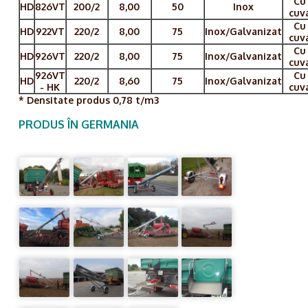
Cu
HD
826VT
200/2
8,00
50
Inox
cuv
Cu
HD
922VT
220/2
8,00
75
Inox/Galvanizat
cuv
Cu
HD
926VT
220/2
8,00
75
Inox/Galvanizat
cuv
926VT
Cu
HD
220/2
8,60
75
Inox/Galvanizat
- HK
cuv
* Densitate produs 0,78 t/m3
PRODUS ÎN GERMANIA