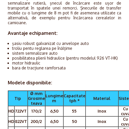
semnalizare rutieră, șnecul de încărcare este ușor de
transportat în spatele unei remorci. Șnecurile de transfer
mobile cu o lungime de 8 m pot fi de asemenea utilizate ca
alternativă, de exemplu pentru încărcarea cerealelor in
camioane.
Avantaje echipament:
șasiu robust galvanizat cu anvelope auto
troliu pentu reglarea pe înălțime
sistem semnalizare auto
posibilitatea plierii hidraulice (pentru modelul 926 VT-HK)
motor hidraulic
bara de tracțiune ramforsata
Modele disponibile:
Ǿ mm
Lungime
Capacitate
Tip
Grosime
Material
Sist
m
tph *
teava
Cu
HD
722VT
170/2
6,50
55
Inox
cuv
Cu
HD
822VT
200/2
6,50
50
Inox
cuv